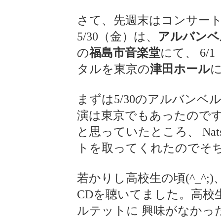
さて、先週末はコンサー
5/30（金）は、
アルバンベ
の
福島市音楽堂
にて、 6/
タルを東京の
津田ホール
まずは5/30のアルバンベ
演は東京でもあったので
と思っていたところ、 Na
トを取ってくれたのでそ
若かりし高校生の頃(^_^
CDを聴いてました。高校
ルテットに 興味がなかっ