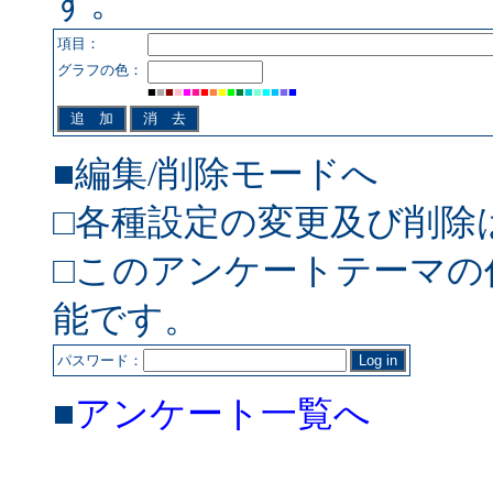
す。
項目：
グラフの色：
■
■
■
■
■
■
■
■
■
■
■
■
■
■
■
■
■
■編集/削除モードへ
□各種設定の変更及び削除
□このアンケートテーマの
能です。
パスワード：
■
アンケート一覧へ