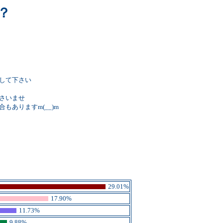
？
して下さい
さいませ
ありますm(__)m
29.01%
17.90%
11.73%
9.88%