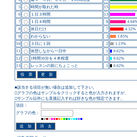
5
時間が取れた時
15
6
１日３時間
13
7
１日４時間
8
4.94
8
休日だけ
7
4.32%
9
わからない
3
1.85%
10
３日に１回
2
1.23%
11
休憩しながら一日中
1
0.62%
12
1時間30分を４本程度
1
0.62%
13
レッスンの前にちょこっと
1
0.62%
■該当する項目が無い場合は追加して下さい。
□グラフの色はサンプルをクリックすると色が入力されますが、
□サンプル以外にも直接記入すれば好きな色が指定できます。
項目：
グラフの色：
■
■
■
■
■
■
■
■
■
■
■
■
■
■
■
■
■