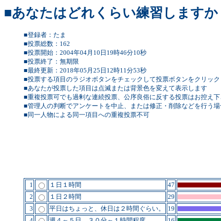
■あなたはどれくらい練習しますか
■登録者：たま
■投票総数：162
■投票開始：2004年04月10日19時46分10秒
■投票終了：無期限
■最終更新：2018年05月25日12時11分53秒
■投票する項目のラジオボタンをチェックして投票ボタンをクリック
■あなたが投票した項目は点滅または背景色を変えて表示します
■重複投票可でも過剰な連続投票、公序良俗に反する投票はお控え下
■管理人の判断でアンケートを中止、または修正・削除などを行う場合も
■同一人物による同一項目への重複投票不可
1
１日１時間
47
2
１日２時間
29
3
平日はちょっと、休日は２時間ぐらい。
19
4
週４～５日、３０分～１時間程度
16