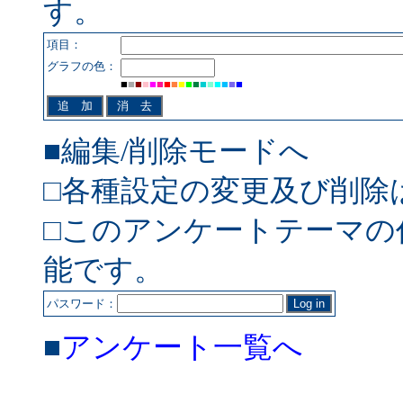
す。
項目：
グラフの色：
■
■
■
■
■
■
■
■
■
■
■
■
■
■
■
■
■
■編集/削除モードへ
□各種設定の変更及び削除
□このアンケートテーマの
能です。
パスワード：
■
アンケート一覧へ