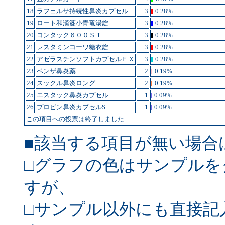
18
ラフェルサ持続性鼻炎カプセル
3
0.28%
19
ロート和漢箋小青竜湯錠
3
0.28%
20
コンタック６００ＳＴ
3
0.28%
21
レスタミンコーワ糖衣錠
3
0.28%
22
アゼラスチンソフトカプセルＥＸ
3
0.28%
23
ベンザ鼻炎薬
2
0.19%
24
スックル鼻炎ロング
2
0.19%
25
エスタック鼻炎カプセル
1
0.09%
26
プロビン鼻炎カプセルS
1
0.09%
この項目への投票は終了しました
■該当する項目が無い場合
□グラフの色はサンプルを
すが、
□サンプル以外にも直接記