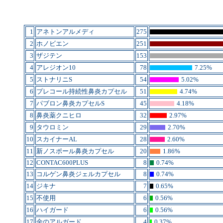
1
アネトンアルメディ
275
2
ホノビエン
251
3
ザジテン
153
4
アレジオン10
78
7.25%
5
ストナリニS
54
5.02%
6
プレコール持続性鼻炎カプセル
51
4.74%
7
パブロン鼻炎カプセルS
45
4.18%
8
鼻炎薬クニヒロ
32
2.97%
9
タウロミン
29
2.70%
10
スカイナーAL
28
2.60%
11
新ノスポール鼻炎カプセル
20
1.86%
12
CONTAC600PLUS
8
0.74%
13
コルゲン鼻炎ジェルカプセル
8
0.74%
14
ジキナ
7
0.65%
15
不使用
6
0.56%
16
ハイガード
6
0.56%
17
金のアルガード
4
0.37%